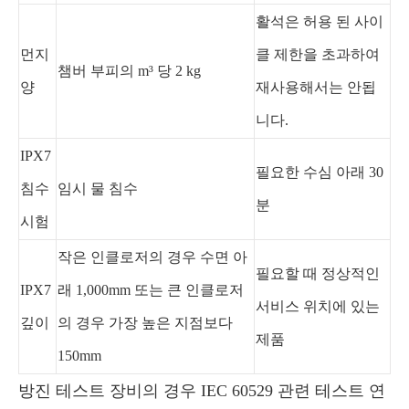
활석은 허용 된 사이
먼지
클 제한을 초과하여
챔버 부피의 m³ 당 2 kg
양
재사용해서는 안됩
니다.
IPX7
필요한 수심 아래 30
침수
임시 물 침수
분
시험
작은 인클로저의 경우 수면 아
필요할 때 정상적인
IPX7
래 1,000mm 또는 큰 인클로저
서비스 위치에 있는
깊이
의 경우 가장 높은 지점보다
제품
150mm
방진 테스트 장비의 경우 IEC 60529 관련 테스트 연