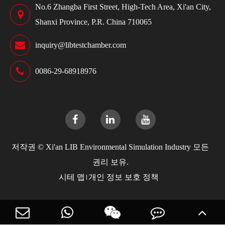
No.6 Zhangba First Street, High-Tech Area, Xi'an City,
Shanxi Province, P.R. China 710065
inquiry@libtestchamber.com
0086-29-68918976
저작권 ©
Xi'an LIB Environmental Simulation Industry
모든
권리 보유.
시테 맵
개인 정보 보호 정책