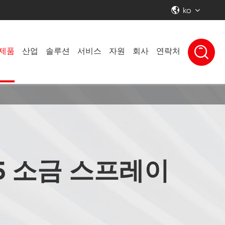
ko


제품
산업
솔루션
서비스
자원
회사
연락처
85 소금 스프레이