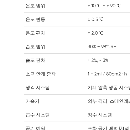
온도 범위
+ 10 ℃ ~ + 90 ℃
온도 변동
± 0.5 ℃
온도 편차
± 2.0 ℃
습도 범위
30% ~ 98% RH
습도 편차
+ 2%, - 3%
소금 안개 증착
1 ~ 2ml / 80cm2 · h
냉각 시스템
기계 압축 냉동 시스
가습기
외부 격리, 스테인레
급수 시스템
정수 시스템
공기 예열
포화 공기 배럴 (31 리