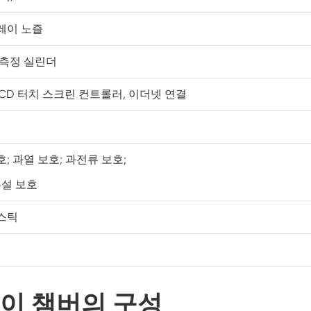
PV 모듈 시험 챔버
레이 노즐
온도 셰이커 챔버
 측정 실린더
일정한 저온 내각
CD 터치 스크린 컨트롤러, 이더넷 연결
PV 테스트 챔버
동결 해동 챔버
; 과열 보호; 과전류 보호;
누설 보호
폭발 증거 테스트 챔버
스틱
습도 동결 테스트 챔버
PV 환경 챔버
레이 챔버의 구성
실험실 테스트 챔버