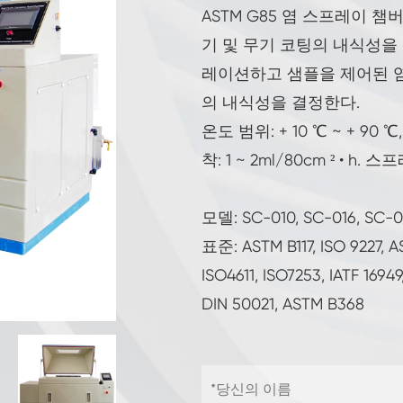
배터리 테스트 챔버
ASTM G85 염 스프레이 챔
기 및 무기 코팅의 내식성을
높은 낮은 온도 테스트 챔버
레이션하고 샘플을 제어된 
의 내식성을 결정한다.
CO2 기후 챔버
온도 범위: + 10 ℃ ~ + 90 
극저온 챔버
착: 1 ~ 2ml/80cm ² • h
환경 제어 챔버
모델: SC-010, SC-016, SC-
기후 및 온도 테스트 챔버
표준: ASTM B117, ISO 9227, A
ISO4611, ISO7253, IATF 169
뜨거운 차가운 온도 테스트 챔버
DIN 50021, ASTM B368
일정한 기후 내각
LV124 K-12 온도 충격 및 스플래시 물 시험 장비