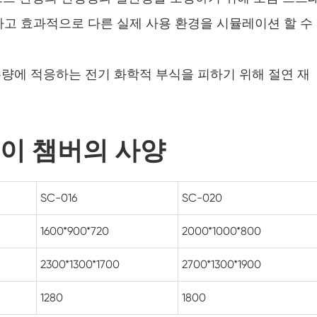
일정한 온도와 습도 시험 약실
어하고 효과적으로 다른 실제 사용 환경을 시뮬레이션 할 수
습도 챔버
및 수량에 적응하는 전기 화학적 부식을 피하기 위해 절연 재
온도 고도 챔버
태양광 패널 테스트 장비
레이 챔버의 사양
댐프 열 챔버
PV 열화 시험 챔버
SC-016
SC-020
컨디셔닝 챔버
1600*900*720
2000*1000*800
건조 오븐
2300*1300*1700
2700*1300*1900
1280
1800
온도 챔버