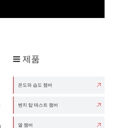
제품

온도와 습도 챔버

벤치 탑 테스트 챔버
기

열 챔버
레