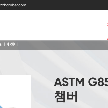
estchamber.com
스프레이 챔버
온도와 습도 시험 약실
뜨거운 차가운 약실
ASTM G
진동 챔버
챔버
일정한 온도 습도 챔버