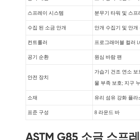
스프레이 시스템
분무기 타워 및 스프
수집 된 소금 안개
안개 수집기 및 안개
컨트롤러
프로그래머블 컬러 L
공기 순환
원심 바람 팬
가습기 건조 연소 보호
안전 장치
물 부족 보호; 지구 
소재
유리 섬유 강화 플라
표준 구성
8 라운드 바
ASTM G85 소금 스프