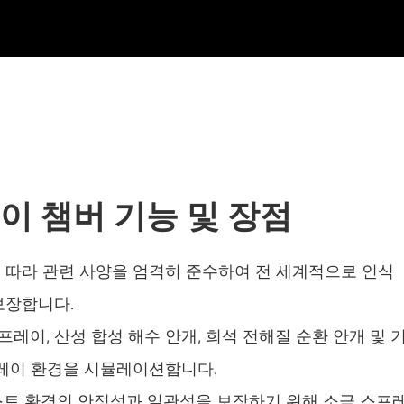
온도와 낮은 공기 압력 시험 약실
가수 분해 노화 시험 안정성 챔버
습도 테스트 챔버를 위한 젖은 병아리
다용도 환경 테스트 챔버
고도 챔버
레이 챔버 기능 및 장점
열 남용 챔버
 변수에 따라 관련 사양을 엄격히 준수하여 전 세계적으로 인식
일정한 온도 챔버
보장합니다.
부정적인 온도 에어컨 챔버
스프레이, 산성 합성 해수 안개, 희석 전해질 순환 안개 및 
프레이 환경을 시뮬레이션합니다.
온도 습도 실험실 기후 테스트 챔버
트 환경의 안정성과 일관성을 보장하기 위해 소금 스프