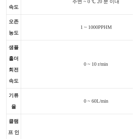
주변 ~ 0 ℃ 20 분 이내
속도
오존
1 ~ 1000PPHM
농도
샘플
홀더
0 ~ 10 r/min
회전
속도
기류
0 ~ 60L/min
율
클램
프 인