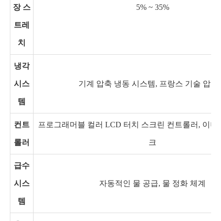
장 스
5% ~ 35%
트레
치
냉각
시스
기계 압축 냉동 시스템, 프랑스 기술 압축
템
컨트
프로그래머블 컬러 LCD 터치 스크린 컨트롤러, 이더넷 
롤러
크
급수
시스
자동적인 물 공급, 물 정화 체계
템