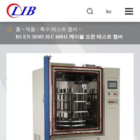

ko

홈
제품
특수 테스트 챔버
BS EN 50305 IEC 60811 케이블 오존 테스트 챔버