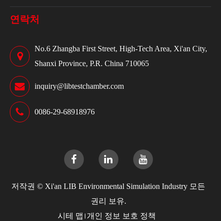
연락처
No.6 Zhangba First Street, High-Tech Area, Xi'an City,
Shanxi Province, P.R. China 710065
inquiry@libtestchamber.com
0086-29-68918976
저작권 ©
Xi'an LIB Environmental Simulation Industry
모든
권리 보유.
시테 맵
개인 정보 보호 정책