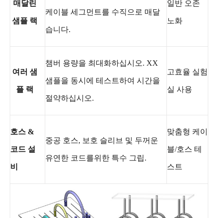
매달린
일반 오존
케이블 세그먼트를 수직으로 매달
샘플 랙
노화
습니다.
챔버 용량을 최대화하십시오. XX
여러 샘
고효율 실험
샘플을 동시에 테스트하여 시간을
플 랙
실 사용
절약하십시오.
호스 &
맞춤형 케이
중공 호스, 보호 슬리브 및 두꺼운
코드 설
블/호스 테
유연한 코드를위한 특수 그립.
비
스트