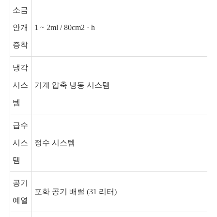
소금
안개
1 ~ 2ml / 80cm2 · h
증착
냉각
시스
기계 압축 냉동 시스템
템
급수
시스
정수 시스템
템
공기
포화 공기 배럴 (31 리터)
예열