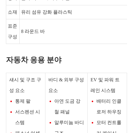
소재
유리 섬유 강화 플라스틱
표준
8 라운드 바
구성
자동차 응용 분야
섀시 및 구조 구
바디 & 외부 구성
EV 및 파워 트
성 요소
요소
레인 시스템
통제 팔
아연 도금 강
배터리 인클
서스펜션 시
철 패널
로저 하우징
스템
알루미늄 바디
모터 컨트롤