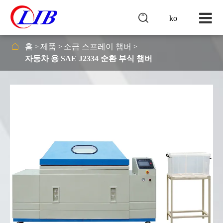

ko

홈
제품
소금 스프레이 챔버
자동차 용 SAE J2334 순환 부식 챔버