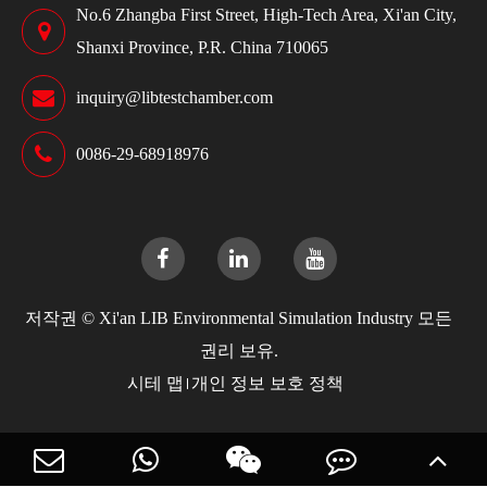
No.6 Zhangba First Street, High-Tech Area, Xi'an City,
Shanxi Province, P.R. China 710065
inquiry@libtestchamber.com
0086-29-68918976
저작권 ©
Xi'an LIB Environmental Simulation Industry
모든
권리 보유.
시테 맵
개인 정보 보호 정책