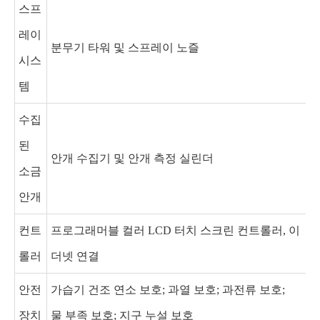
스프
레이
분무기 타워 및 스프레이 노즐
시스
템
수집
된
안개 수집기 및 안개 측정 실린더
소금
안개
컨트
프로그래머블 컬러 LCD 터치 스크린 컨트롤러, 이
롤러
더넷 연결
안전
가습기 건조 연소 보호; 과열 보호; 과전류 보호;
장치
물 부족 보호; 지구 누설 보호