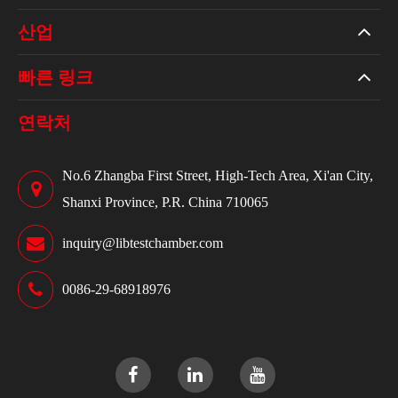
산업
빠른 링크
연락처
No.6 Zhangba First Street, High-Tech Area, Xi'an City,
Shanxi Province, P.R. China 710065
inquiry@libtestchamber.com
0086-29-68918976